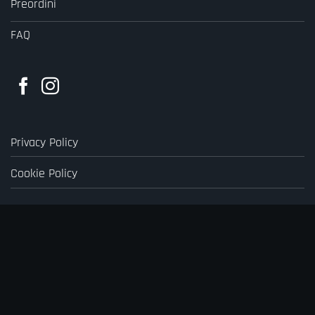
Preordini
FAQ
Privacy Policy
Cookie Policy
Visa
PayPal
Stripe
MasterCard
Cash
On
Delivery