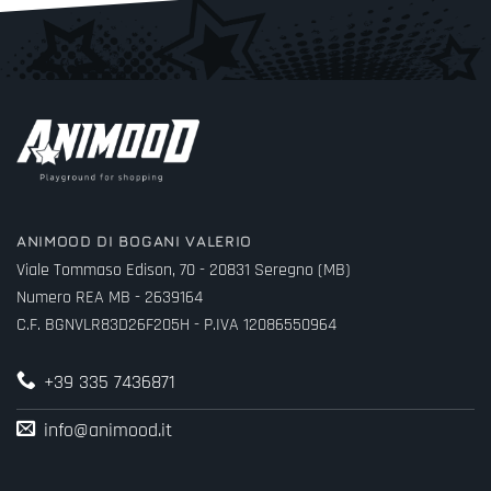
ANIMOOD DI BOGANI VALERIO
Viale Tommaso Edison, 70 - 20831 Seregno (MB)
Numero REA MB - 2639164
C.F. BGNVLR83D26F205H - P.IVA 12086550964
+39 335 7436871
info@animood.it