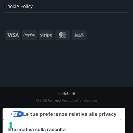
Cookie Policy
Visa
PayPal
Stripe
MasterCard
Cash
On
Delivery
© 2026
Animood
Playground for shopping
Le tue preferenze relative alla privacy
Informativa sulla raccolta