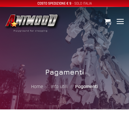
Salta
COSTO SPEDIZIONE € 9
- SOLO ITALIA
ai
contenuti
Pagamenti
Home
/
Info utili
/
Pagamenti