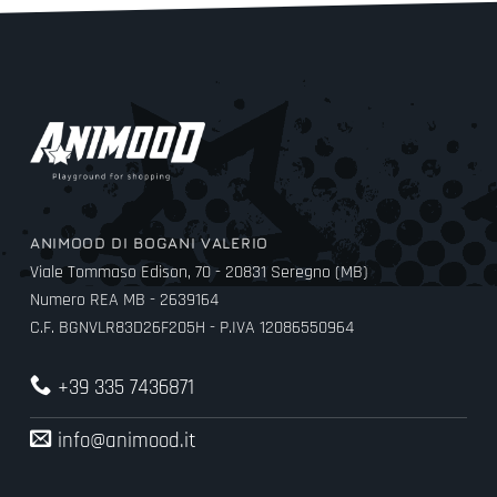
ANIMOOD DI BOGANI VALERIO
Viale Tommaso Edison, 70 - 20831 Seregno (MB)
Numero REA MB - 2639164
C.F. BGNVLR83D26F205H - P.IVA 12086550964
+39 335 7436871
info@animood.it