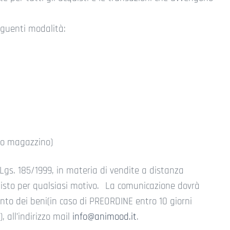
eguenti modalità:
tro magazzino)
 Lgs. 185/1999, in materia di vendite a distanza
quisto per qualsiasi motivo. La comunicazione dovrà
mento dei beni(in caso di PREORDINE entro 10 giorni
, all’indirizzo mail
info@animood.it
.