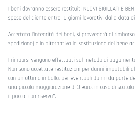
I beni dovranno essere restituiti NUOVI SIGILLATI E 
spese del cliente entro 10 giorni lavorativi dalla data d
Accertata l’integrità dei beni, si provvederà al rimbors
spedizione) o in alternativa la sostituzione del bene a
I rimborsi vengono effettuati sul metodo di pagamento 
Non sono accettate restituzioni per danni imputabili a
con un ottimo imballo, per eventuali danni da parte del 
una piccola maggiorazione di 3 euro, in caso di scatol
il pacco “con riserva”.