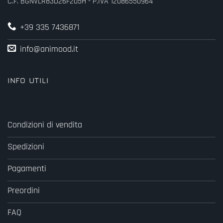
C.F. BGNVLR83D26F205H - P.IVA 12086550964
+39 335 7436871
info@animood.it
INFO UTILI
Condizioni di vendita
Spedizioni
Pagamenti
Preordini
FAQ