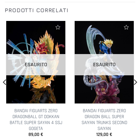
PRODOTTI CORRELATI
Aggiungi alla lista dei desideri
Aggiungi alla lista dei desideri
ESAURITO
ESAURITO
BANDAI FIGUARTS ZERO
BANDAI FIGUARTS ZERO
DRAGONBALL GT DOKKAN
DRAGON BALL SUPER
BATTLE SUPER SAYAN 4 SSJ
SAIYAN TRUNKS SECOND
GOGETA
SAIYAN
89,00
€
129,00
€