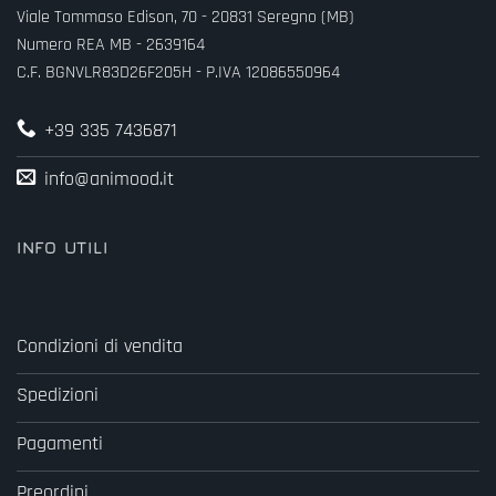
Viale Tommaso Edison, 70 - 20831 Seregno (MB)
Numero REA MB - 2639164
C.F. BGNVLR83D26F205H - P.IVA 12086550964
+39 335 7436871
info@animood.it
INFO UTILI
Condizioni di vendita
Spedizioni
Pagamenti
Preordini