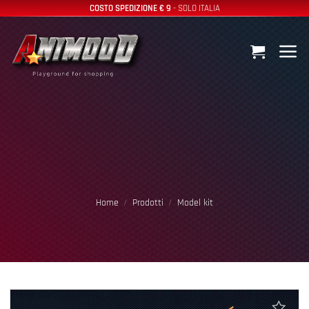
Salta
COSTO SPEDIZIONE € 9
- SOLO ITALIA
ai
contenuti
Home
/
Prodotti
/
Model kit