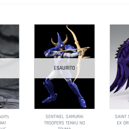
esideri
Aggiungi alla lista dei desideri
Aggiungi a
ESAURITO
uarts
SENTINEL SAMURAI
SAINT 
AKI
TROOPERS TENKU NO
EX GR