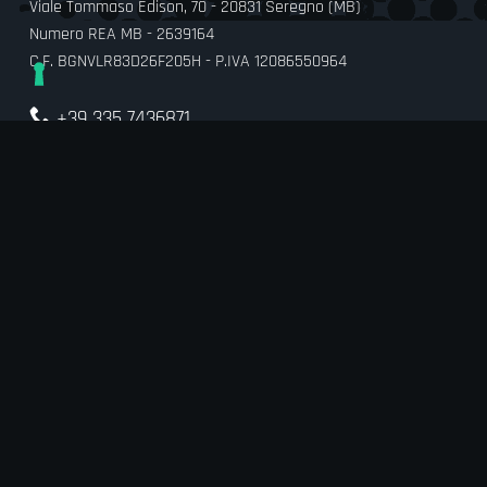
Viale Tommaso Edison, 70 - 20831 Seregno (MB)
Numero REA MB - 2639164
C.F. BGNVLR83D26F205H - P.IVA 12086550964
+39 335 7436871
info@animood.it
© 2026
Animood
Playground for shopping
Informativ