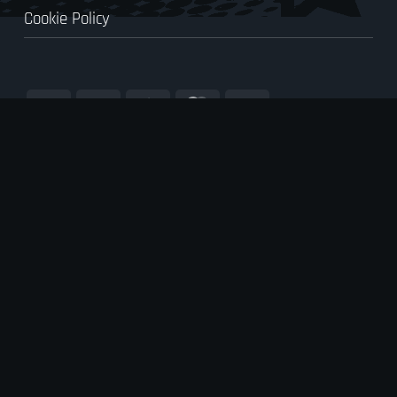
Cookie Policy
Visa
PayPal
Stripe
MasterCard
Cash
On
Delivery
cy