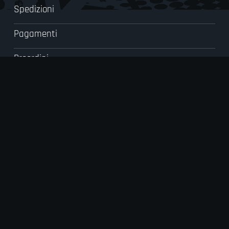
Spedizioni
Pagamenti
Preordini
FAQ
Le tue preferenze relative alla priva
a sulla raccolta