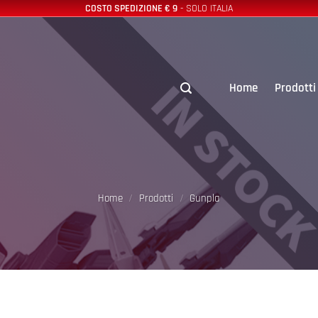
COSTO SPEDIZIONE € 9
- SOLO ITALIA
Home
Prodotti
Home
/
Prodotti
/
Gunpla