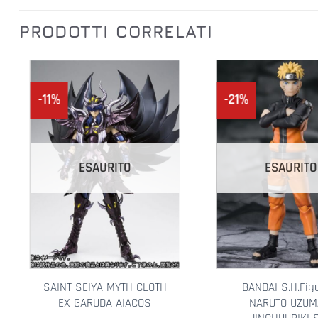
PRODOTTI CORRELATI
-11%
-21%
Aggiungi alla lista dei desideri
Aggiungi alla lista dei d
ESAURITO
ESAURITO
SAINT SEIYA MYTH CLOTH
BANDAI S.H.Fig
EX GARUDA AIACOS
NARUTO UZUM