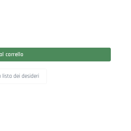
uantità
l carrello
 lista dei desideri