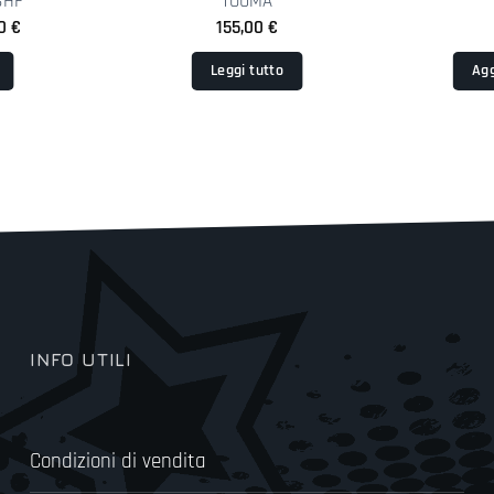
SHF
TOUMA
Il
00
€
155,00
€
zo
prezzo
nale
attuale
Leggi tutto
Agg
è:
0 €.
30,00 €.
INFO UTILI
Condizioni di vendita