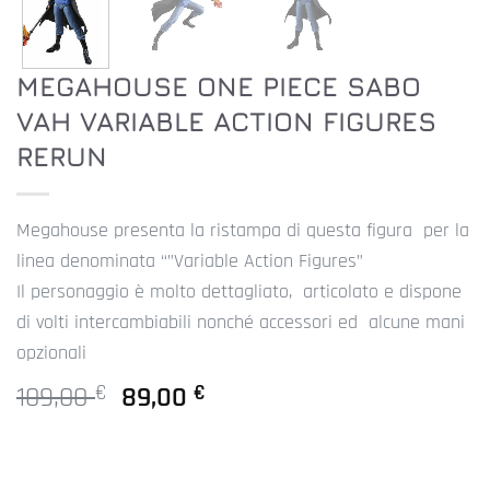
MEGAHOUSE ONE PIECE SABO
VAH VARIABLE ACTION FIGURES
RERUN
Megahouse presenta la ristampa di questa figura per la
linea denominata “”Variable Action Figures”
Il personaggio è molto dettagliato, articolato e dispone
di volti intercambiabili nonché accessori ed alcune mani
opzionali
Il
Il
109,00
89,00
€
€
prezzo
prezzo
originale
attuale
era:
è: