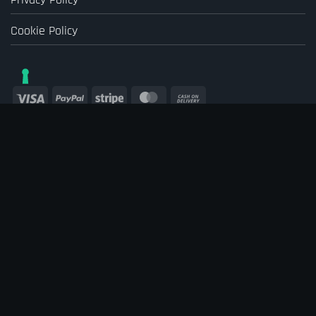
Cookie Policy
Visa
PayPal
Stripe
MasterCard
Cash
On
Delivery
© 2026
Animood
Playground for shopping
Le tue preferenze relative alla privacy