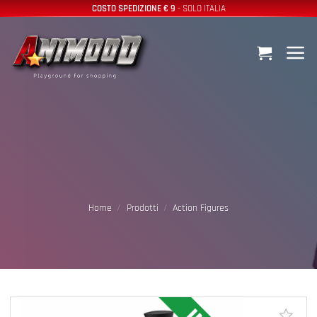
Salta
COSTO SPEDIZIONE € 9
- SOLO ITALIA
ai
contenuti
Home
/
Prodotti
/
Action Figures