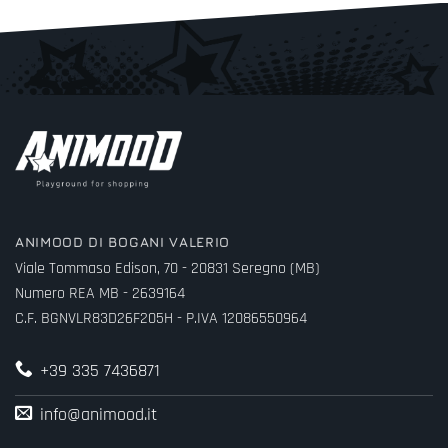
ANIMOOD DI BOGANI VALERIO
Viale Tommaso Edison, 70 - 20831 Seregno (MB)
Numero REA MB - 2639164
C.F. BGNVLR83D26F205H - P.IVA 12086550964
+39 335 7436871
info@animood.it