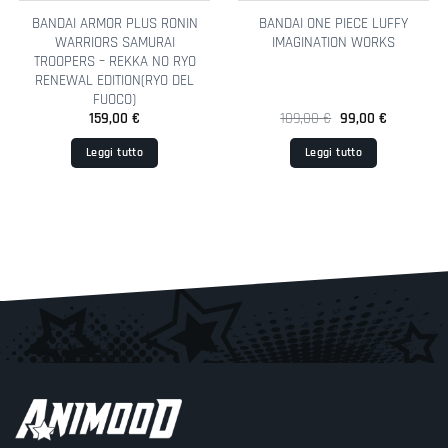
BANDAI ARMOR PLUS RONIN
BANDAI ONE PIECE LUFFY
WARRIORS SAMURAI
IMAGINATION WORKS
TROOPERS – REKKA NO RYO
RENEWAL EDITION(RYO DEL
FUOCO)
Il
Il
159,00
€
109,00
€
99,00
€
prezzo
prezzo
originale
attuale
Leggi tutto
Leggi tutto
era:
è:
109,00 €.
99,00 €.