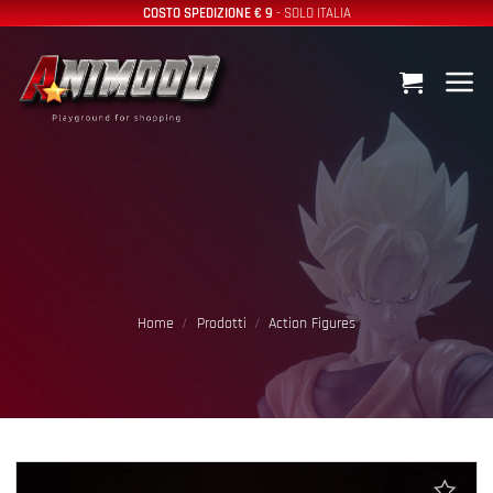
Salta
COSTO SPEDIZIONE € 9
- SOLO ITALIA
ai
contenuti
Home
/
Prodotti
/
Action Figures